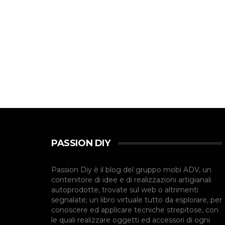
PASSION DIY
Passion Diy è il blog del gruppo mobi ADV, un
contenitore di idee e di realizzazioni artigianali
autoprodotte, trovate sul web o altrimenti
segnalate; un libro virtuale tutto da esplorare, per
conoscere ed applicare tecniche strepitose, con
le quali realizzare oggetti ed accessori di ogni