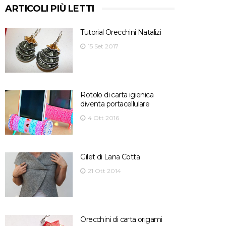
ARTICOLI PIÙ LETTI
Tutorial Orecchini Natalizi
15 Set 2017
Rotolo di carta igienica
diventa portacellulare
4 Ott 2016
Gilet di Lana Cotta
21 Ott 2014
Orecchini di carta origami