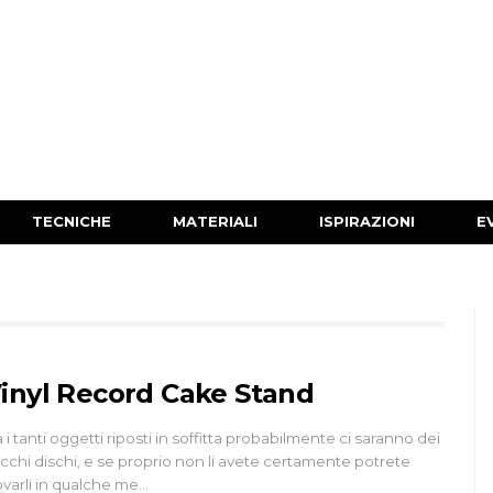
TECNICHE
MATERIALI
ISPIRAZIONI
E
inyl Record Cake Stand
a i tanti oggetti riposti in soffitta probabilmente ci saranno dei
cchi dischi, e se proprio non li avete certamente potrete
ovarli in qualche me…