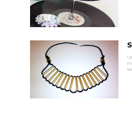
BIJOUX
S
Metal Bijou
La
ma
22 Mar 2013
la