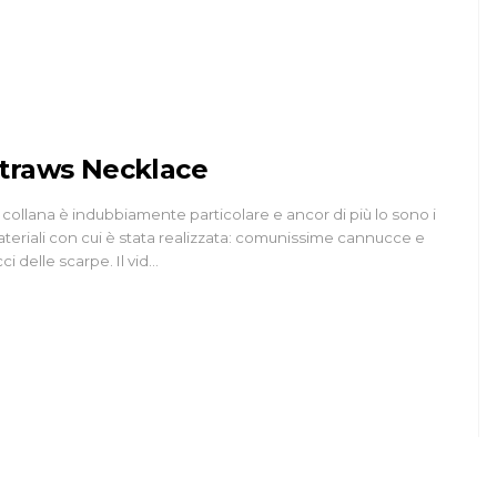
BIJOUX
traws Necklace
Eco Gioielli PET
 collana è indubbiamente particolare e ancor di più lo sono i
teriali con cui è stata realizzata: comunissime cannucce e
5 Mar 2014
cci delle scarpe. Il vid…