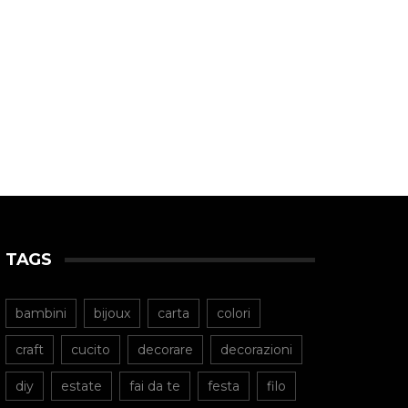
TAGS
bambini
bijoux
carta
colori
craft
cucito
decorare
decorazioni
diy
estate
fai da te
festa
filo