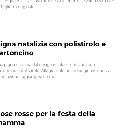
alunque essa sia, farà tutto un altro effetto se valorizzata con
 biglietto originale…
GIARDINO
Giardino Verticale
igna natalizia con polistirolo e
d
Piante Grasse
artoncino
a pigna natalizia dal design insolito, realizzata con
28 Apr 2014
rtoncino e polistirolo. Allegra, colorata ed originale, questa
corazione aggiungerà un tocc…
ose rosse per la festa della
mamma