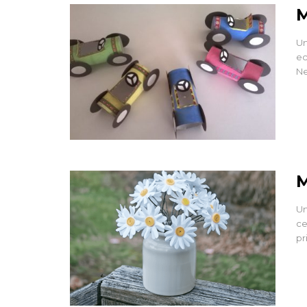
M
Un
ec
Ne
M
Un
ce
pr