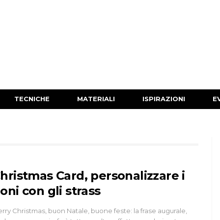
TECNICHE
MATERIALI
ISPIRAZIONI
E
hristmas Card, personalizzare i
oni con gli strass
rry Christmas, buon Natale, buone feste: la frase augurale,