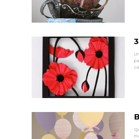
3
Un
pa
ca
B
Qu
ma