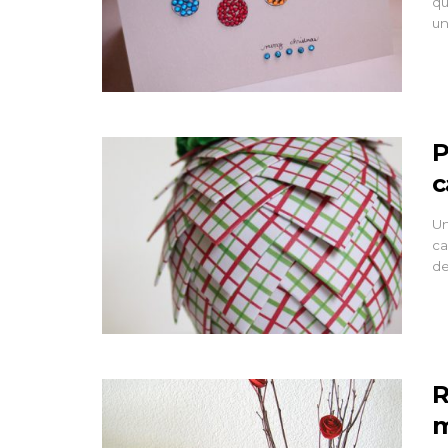
qu
un
KIDS
P
Shirt and Tie Car
c
Un
13 Mar 2013
ca
de
R