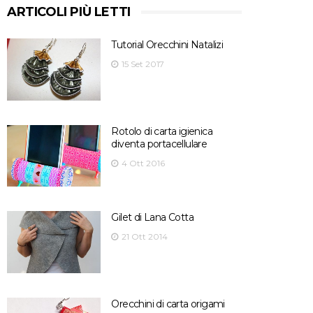
ARTICOLI PIÙ LETTI
Tutorial Orecchini Natalizi
15 Set 2017
Rotolo di carta igienica
diventa portacellulare
4 Ott 2016
Gilet di Lana Cotta
21 Ott 2014
Orecchini di carta origami