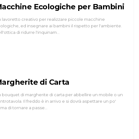
acchine Ecologiche per Bambini
 lavoretto creativo per realizzare piccole macchine
ologiche, ed insegnare ai bambini il rispetto per l'ambiente.
ll'ottica di ridurre l'inquinam…
argherite di Carta
 bouquet di margherite di carta per abbellire un mobile o un
ntrotavola. Il freddo è in arrivo e si dovrà aspettare un po'
ima di tornare a passe…