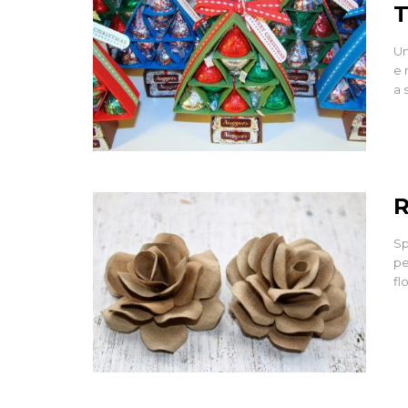
T
Un
e 
a 
R
Sp
pe
fl