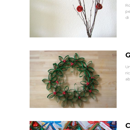
Ro
pe
di
G
Un
ri
ab
C