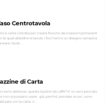
aso Centrotavola
mi e carta colorata per creare fresche decorazioni primaverili
n le quali abbellire la tavola. I fiori hanno un disegno semplice
lineare, facile …
azzine di Carta
n sono deliziose queste tazzine da caffè? E' un vero peccato
e non si possano usare...già, perché, pensate un po', sono
alizzate con la carta. U…