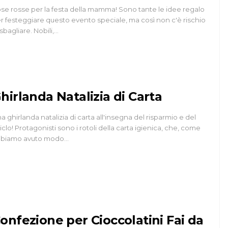
se rosse per la festa della mamma! Sono tante le idee regalo
r festeggiare questo evento speciale, ma così non c'è rischio
 sbagliare. Nobili,…
hirlanda Natalizia di Carta
a ghirlanda natalizia di carta all'insegna del risparmio e del
ciclo! Protagonisti sono i rotoli della carta igienica, che, come
biamo avuto modo…
onfezione per Cioccolatini Fai da