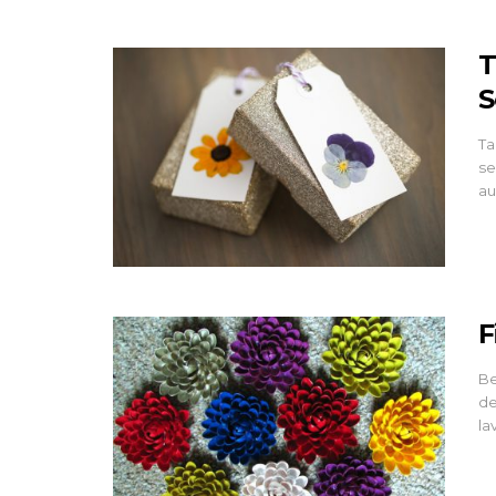
T
S
Ta
se
au
F
Be
de
la