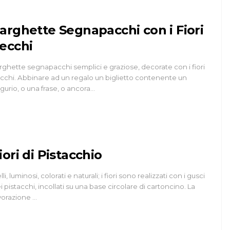
arghette Segnapacchi con i Fiori
ecchi
rghette segnapacchi semplici e graziose, decorate con i fiori
cchi. Abbinare ad un regalo un biglietto contenente un
gurio, o una frase, o ancora…
iori di Pistacchio
lli, luminosi, colorati e naturali; i fiori sono realizzati con i gusci
i pistacchi, incollati su una base circolare di cartoncino. La
vorazione …