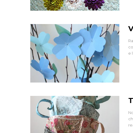
V
Ra
co
e 
T
No
ch
re