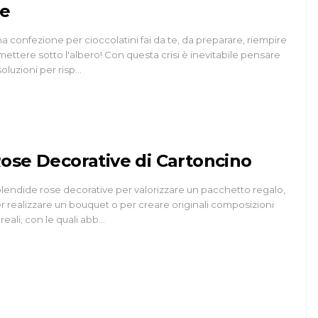
e
a confezione per cioccolatini fai da te, da preparare, riempire
mettere sotto l'albero! Con questa crisi è inevitabile pensare
soluzioni per risp…
ose Decorative di Cartoncino
lendide rose decorative per valorizzare un pacchetto regalo,
r realizzare un bouquet o per creare originali composizioni
oreali, con le quali abb…