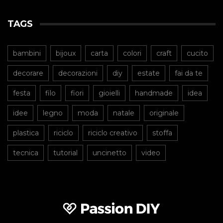
TAGS
bambini
bijoux
carta
colori
craft
cucito
decorare
decorazioni
diy
estate
fai da te
festa
filo
fiori
gioielli
handmade
idea
idee
legno
moda
natale
originale
plastica
riciclo
riciclo creativo
stoffa
tecnica
tutorial
uncinetto
video