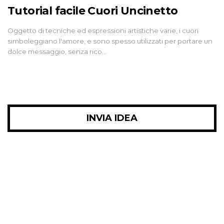
Tutorial facile Cuori Uncinetto
Oggetto di tecniche ed espressioni artistiche varie, i cuori
simboleggiano l'amore, e sono spesso utilizzati per portare un
dolce messaggio, senza rico…
INVIA IDEA