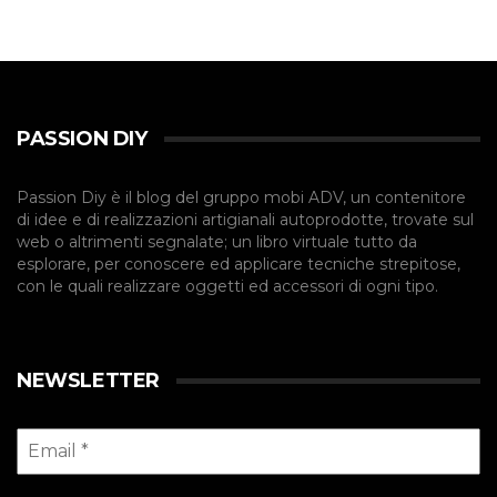
PASSION DIY
Passion Diy è il blog del gruppo mobi ADV, un contenitore
di idee e di realizzazioni artigianali autoprodotte, trovate sul
web o altrimenti segnalate; un libro virtuale tutto da
esplorare, per conoscere ed applicare tecniche strepitose,
con le quali realizzare oggetti ed accessori di ogni tipo.
NEWSLETTER