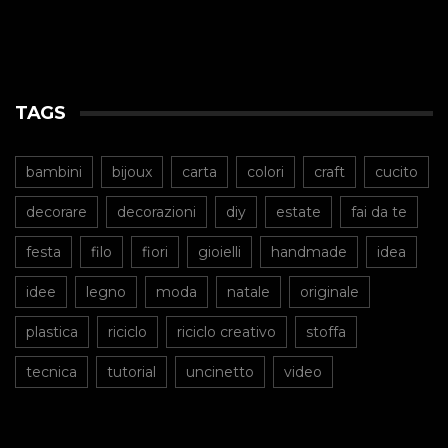
TAGS
bambini
bijoux
carta
colori
craft
cucito
decorare
decorazioni
diy
estate
fai da te
festa
filo
fiori
gioielli
handmade
idea
idee
legno
moda
natale
originale
plastica
riciclo
riciclo creativo
stoffa
tecnica
tutorial
uncinetto
video