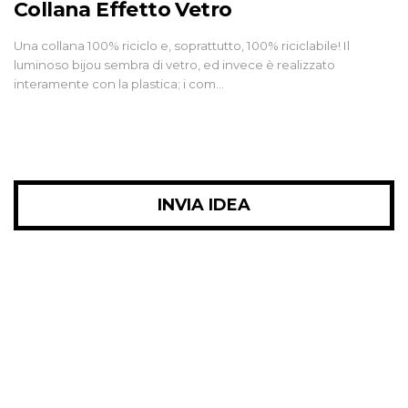
Collana Effetto Vetro
Una collana 100% riciclo e, soprattutto, 100% riciclabile! Il
luminoso bijou sembra di vetro, ed invece è realizzato
interamente con la plastica; i com…
INVIA IDEA