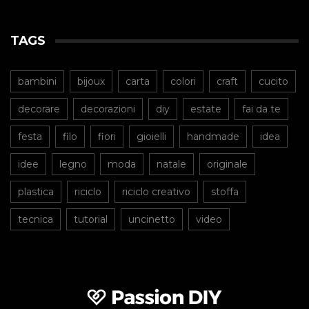
TAGS
bambini
bijoux
carta
colori
craft
cucito
decorare
decorazioni
diy
estate
fai da te
festa
filo
fiori
gioielli
handmade
idea
idee
legno
moda
natale
originale
plastica
riciclo
riciclo creativo
stoffa
tecnica
tutorial
uncinetto
video