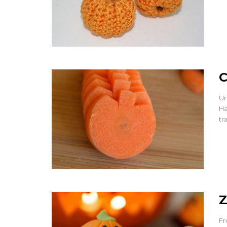
ACCESSORI
Zip Flower Brooc
15 Apr 2013
C
Un
Ha
tr
Z
Fr