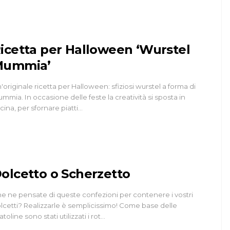
icetta per Halloween ‘Wurstel
Mummia’
'originale ricetta per Halloween: sfiziosi wurstel a forma di
mmia. In occasione delle feste la creatività si sposta in
cina, per sfornare piatti…
olcetto o Scherzetto
e ne pensate di queste confezioni per contenere i vostri
lcetti? Realizzarle è semplicissimo! Come base delle
atoline sono stati utilizzati i rot…