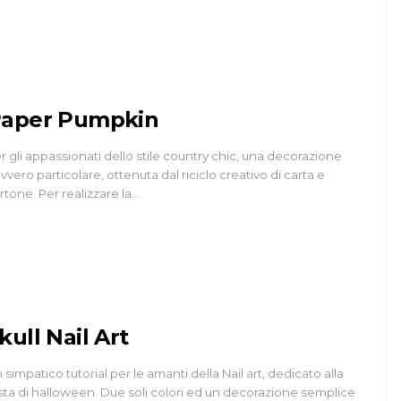
aper Pumpkin
r gli appassionati dello stile country chic, una decorazione
vvero particolare, ottenuta dal riciclo creativo di carta e
rtone. Per realizzare la…
kull Nail Art
 simpatico tutorial per le amanti della Nail art, dedicato alla
sta di halloween. Due soli colori ed un decorazione semplice