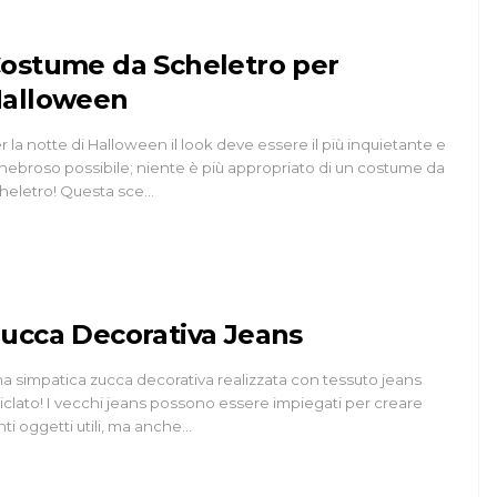
ostume da Scheletro per
alloween
r la notte di Halloween il look deve essere il più inquietante e
nebroso possibile; niente è più appropriato di un costume da
heletro! Questa sce…
ucca Decorativa Jeans
a simpatica zucca decorativa realizzata con tessuto jeans
ciclato! I vecchi jeans possono essere impiegati per creare
nti oggetti utili, ma anche…