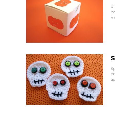
Un
ne
è 
S
Sp
pr
ti