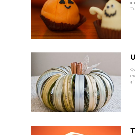
im
Zu
U
Qu
me
ai
T