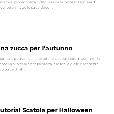
memori protagonista indiscussa della notte di Ognissanti.
cchette in tutte le salse decor…
na zucca per l’autunno
ando si pensa a qualche tutorial da realizzare in autunno, la
nte va subito alla natura morta, alle foglie gialle e rossastre,
 colori caldi, all…
utorial Scatola per Halloween