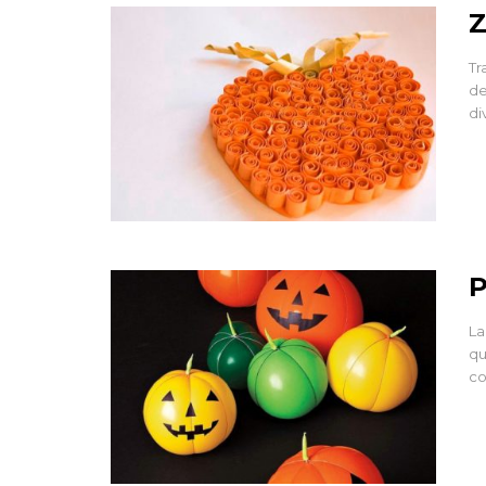
Z
Tr
de
di
P
La
qu
co