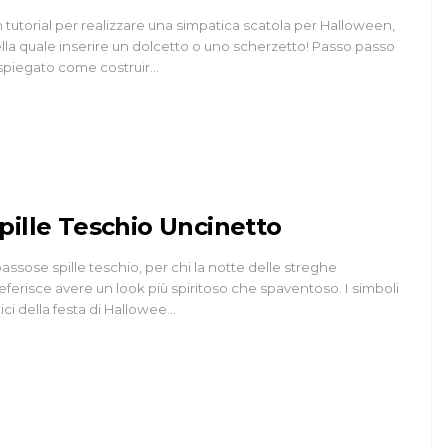
 tutorial per realizzare una simpatica scatola per Halloween,
lla quale inserire un dolcetto o uno scherzetto! Passo passo
spiegato come costruir…
pille Teschio Uncinetto
assose spille teschio, per chi la notte delle streghe
eferisce avere un look più spiritoso che spaventoso. I simboli
pici della festa di Hallowee…