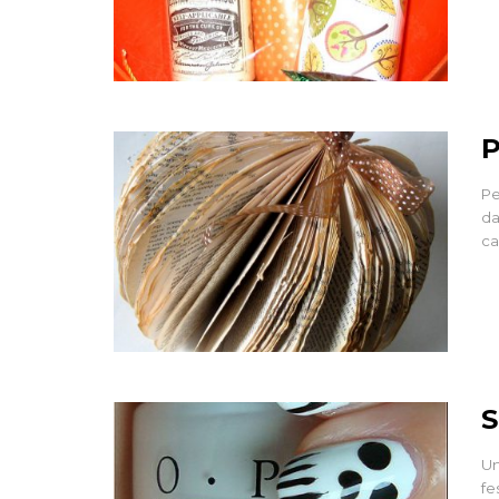
P
Pe
da
ca
S
Un
fe