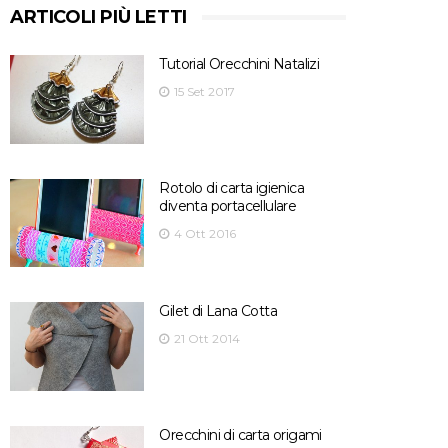
ARTICOLI PIÙ LETTI
Tutorial Orecchini Natalizi
15 Set 2017
Rotolo di carta igienica
diventa portacellulare
4 Ott 2016
Gilet di Lana Cotta
21 Ott 2014
Orecchini di carta origami