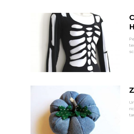
C
H
Pe
te
sc
Z
Un
ri
ta