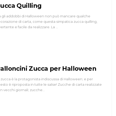
ucca Quilling
a gli addobbi di Halloween non può mancare qualche
corazione di carta, come questa simpatica zucca quilling,
vertente e facile da realizzare. La …
alloncini Zucca per Halloween
 zucca è la protagonista indiscussa di Halloween; e per
esto è riproposta in tutte le salse! Zucche di carta realizzate
n vecchi giornali; zucche…