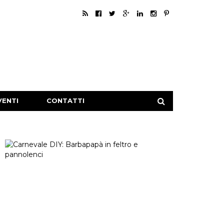
KIDS
Carnevale DIY:
Barbapapà in feltro e
VENTI
CONTATTI
pannolenci
25 Gen 2017