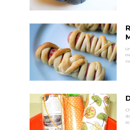
R
Un
mu
cu
D
Ch
do
sc