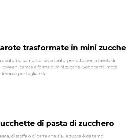
Ball Cookies
22 Feb 2014
h
arote trasformate in mini zucche
 contorno semplice, divertente, perfetto per la tavola di
lloween: carote a forma di mini zucche! Sono tanti i modi
adizionali per tagliare le…
ucchette di pasta di zucchero
esca, di stoffa o di carta che sia, la zucca è da tempi