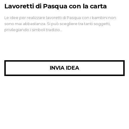
Lavoretti di Pasqua con la carta
Le idee per realizzare lavoretti di Pasqua con i bambini non
sono mai abbastanza. Si può scegliere tra tanti soggetti,
privilegiando i simboli tradizio…
INVIA IDEA