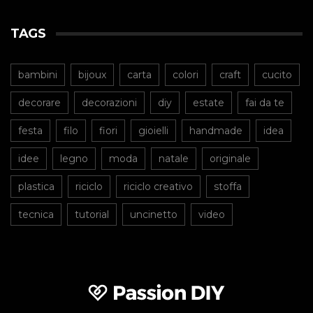
TAGS
bambini
bijoux
carta
colori
craft
cucito
decorare
decorazioni
diy
estate
fai da te
festa
filo
fiori
gioielli
handmade
idea
idee
legno
moda
natale
originale
plastica
riciclo
riciclo creativo
stoffa
tecnica
tutorial
uncinetto
video