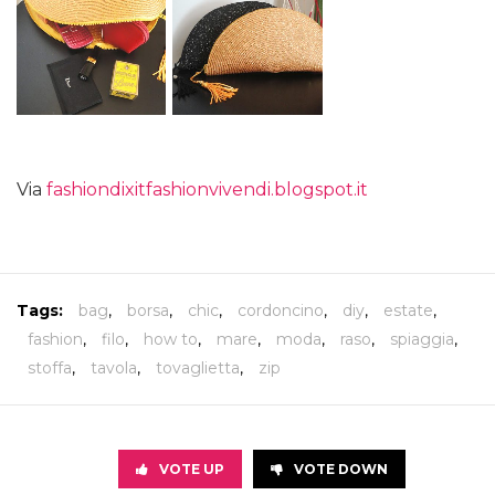
Via
fashiondixitfashionvivendi.blogspot.it
Tags:
bag
,
borsa
,
chic
,
cordoncino
,
diy
,
estate
,
fashion
,
filo
,
how to
,
mare
,
moda
,
raso
,
spiaggia
,
stoffa
,
tavola
,
tovaglietta
,
zip
VOTE UP
VOTE DOWN