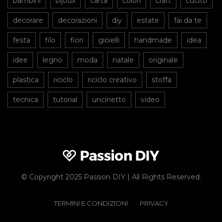
bambini
bijoux
carta
colori
craft
cucito
decorare
decorazioni
diy
estate
fai da te
festa
filo
fiori
gioielli
handmade
idea
idee
legno
moda
natale
originale
plastica
riciclo
riciclo creativo
stoffa
tecnica
tutorial
uncinetto
video
© Copyright 2025 Passion DIY | All Rights Reserved.
TERMINI E CONDIZIONI
PRIVACY