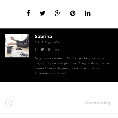
Sabrina
SEO & Copywriter
Originale e creativa. Nelle cose che fa cerca la
perfezione, ma solo per dare il meglio di sé, perché
certa che la perfezione, se esistesse, sarebbe
terribilmente noiosa!
Electric Ring