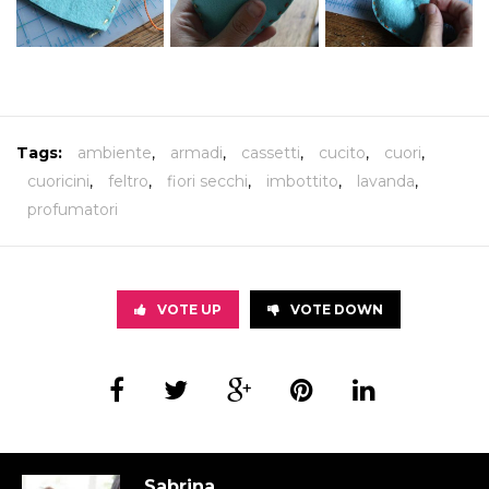
Tags:
ambiente
,
armadi
,
cassetti
,
cucito
,
cuori
,
cuoricini
,
feltro
,
fiori secchi
,
imbottito
,
lavanda
,
profumatori
VOTE UP
VOTE DOWN
Sabrina