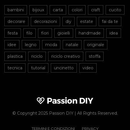
bambini
bijoux
carta
colori
craft
cucito
decorare
decorazioni
diy
estate
fai da te
festa
filo
fiori
gioielli
handmade
idea
idee
legno
moda
natale
originale
plastica
riciclo
riciclo creativo
stoffa
tecnica
tutorial
uncinetto
video
© Copyright 2025 Passion DIY | All Rights Reserved.
TERMINI E CONDIZIONI
PRIVACY