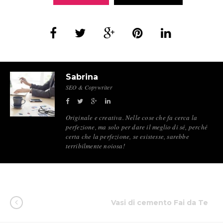
Sabrina
SEO & Copywriter
Originale e creativa. Nelle cose che fa cerca la
perfezione, ma solo per dare il meglio di sé, perché
certa che la perfezione, se esistesse, sarebbe
terribilmente noiosa!
Vasi di cemento Fai da Te