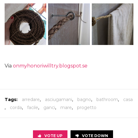
Via
onmyhonoriwilltry.blogspot.se
Tags:
arredare
,
asciugamani
,
bagno
,
bathroom
,
casa
,
corda
,
facile
,
ganci
,
mare
,
progetto
VOTE UP
VOTE DOWN