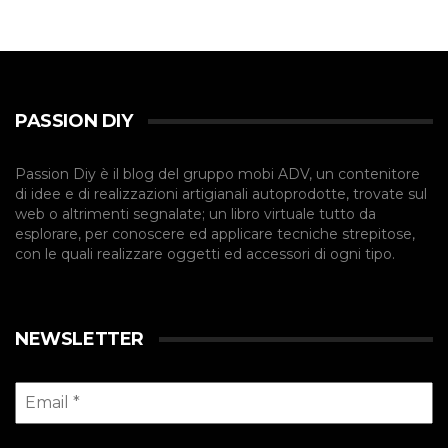
PASSION DIY
Passion Diy è il blog del gruppo mobi ADV, un contenitore
di idee e di realizzazioni artigianali autoprodotte, trovate sul
web o altrimenti segnalate; un libro virtuale tutto da
esplorare, per conoscere ed applicare tecniche strepitose,
con le quali realizzare oggetti ed accessori di ogni tipo.
NEWSLETTER