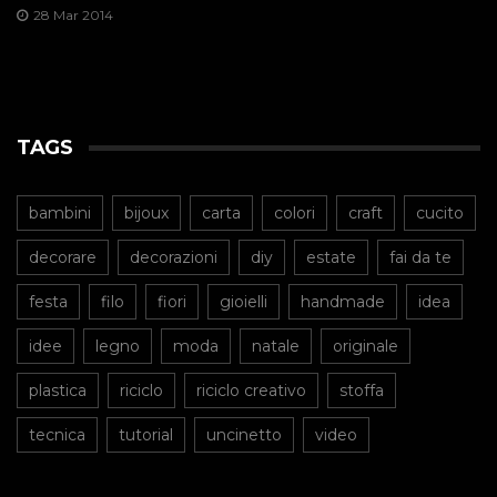
28 Mar 2014
TAGS
bambini
bijoux
carta
colori
craft
cucito
decorare
decorazioni
diy
estate
fai da te
festa
filo
fiori
gioielli
handmade
idea
idee
legno
moda
natale
originale
plastica
riciclo
riciclo creativo
stoffa
tecnica
tutorial
uncinetto
video