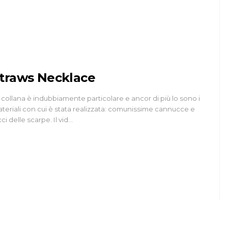
no
RICICLO
traws Necklace
T-Shirt Scarf
 collana è indubbiamente particolare e ancor di più lo sono i
teriali con cui è stata realizzata: comunissime cannucce e
11 Nov 2013
cci delle scarpe. Il vid…