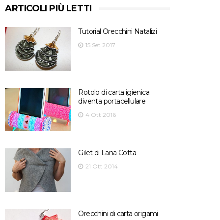
ARTICOLI PIÙ LETTI
Tutorial Orecchini Natalizi
15 Set 2017
Rotolo di carta igienica
diventa portacellulare
4 Ott 2016
Gilet di Lana Cotta
21 Ott 2014
Orecchini di carta origami