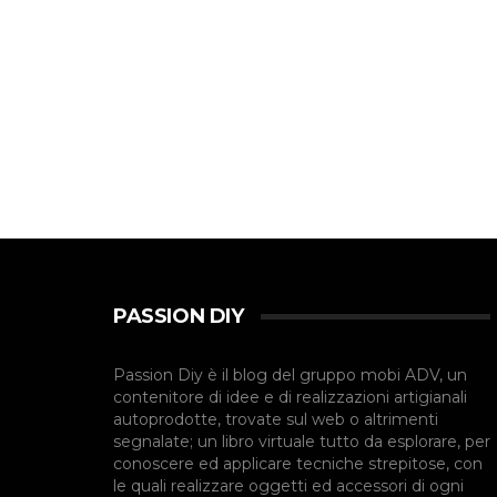
PASSION DIY
Passion Diy è il blog del gruppo mobi ADV, un
contenitore di idee e di realizzazioni artigianali
autoprodotte, trovate sul web o altrimenti
segnalate; un libro virtuale tutto da esplorare, per
conoscere ed applicare tecniche strepitose, con
le quali realizzare oggetti ed accessori di ogni