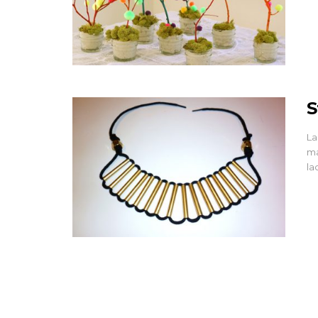
DECORAZIONI
Bouquet d’Autun
4 Ott 2013
S
La
ma
la