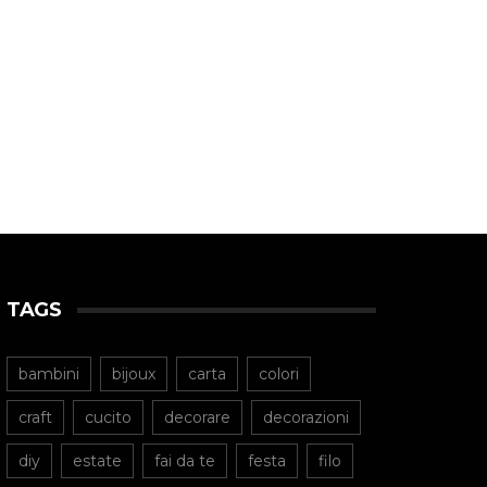
TAGS
bambini
bijoux
carta
colori
craft
cucito
decorare
decorazioni
diy
estate
fai da te
festa
filo