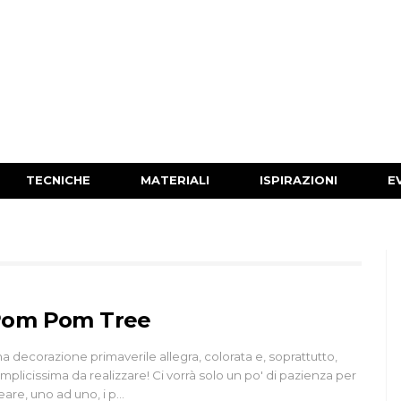
TECNICHE
MATERIALI
ISPIRAZIONI
E
om Pom Tree
a decorazione primaverile allegra, colorata e, soprattutto,
mplicissima da realizzare! Ci vorrà solo un po' di pazienza per
eare, uno ad uno, i p…